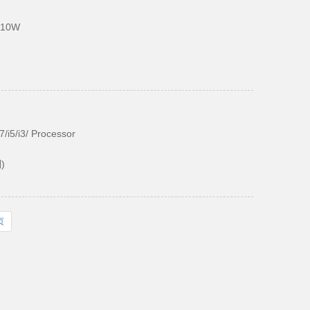
耗10W
可选
7/i5/i3/ Processor
)
）
页