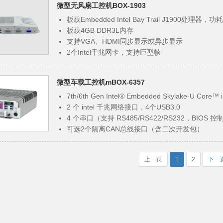
微型无风扇工控机BOX-1903
FCC CLASS A，CE，RoHS标准，符合3C标准
板载Embedded Intel Bay Trail J1900处理器，功
板载4GB DDR3L内存
支持VGA、HDMI同步显示或异步显示
2个Intel千兆网卡，支持巨型帧
3个USB3.0，2个USB2.0，2个COM，WIFI/4G
2路隔离CAN通道(符合CAN总线规范2.0A/2.0B) 
微型车载工控机mBOX-6357
DC 9~28V宽范围电压输入
支持看门狗超时中断或复位
7th/6th Gen Intel® Embedded Skylake-U Core™ i
FCC CLASS A，CE，RoHS标准，符合3C标准
2 个 intel 千兆网络接口，4个USB3.0
4 个串口（支持 RS485/RS422/RS232，BIOS 控制
可选2个隔离CAN总线接口（含二次开发包）
1个PCI/PCIe扩展槽位(支持数据采集卡，网卡等
支持看门狗超时中断或复位
上一页
1
2
下一
宽压输入DCIN 18V~28V