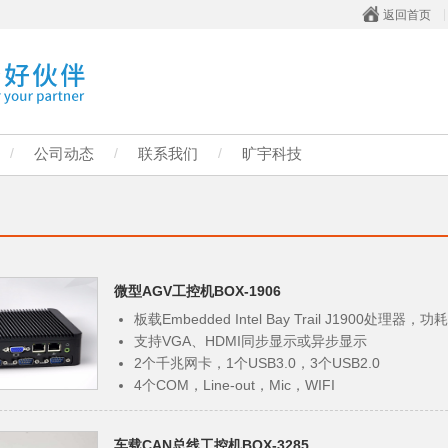
返回首页
/
公司动态
/
联系我们
/
旷宇科技
微型AGV工控机BOX-1906
板载Embedded Intel Bay Trail J1900处理器，功
支持VGA、HDMI同步显示或异步显示
2个千兆网卡，1个USB3.0，3个USB2.0
4个COM，Line-out，Mic，WIFI
支持看门狗超时中断或复位
FCC CLASS A，CE，RoHS标准，符合3C标准
车载CAN总线工控机BOX-3285